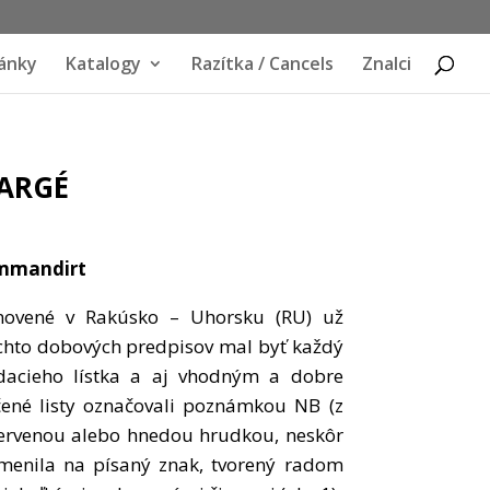
ánky
Katalogy
Razítka / Cancels
Znalci
HARGÉ
mmandirt
anovené v Rakúsko – Uhorsku (RU) už
týchto dobových predpisov mal byť každý
dacieho lístka a aj vhodným a dobre
učené listy označovali poznámkou NB (z
červenou alebo hnedou hrudkou, neskôr
menila na písaný znak, tvorený radom