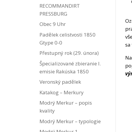
RECOMMANDIRT
PRESSBURG
Oz
Obec 9 Uhr
pr
Padělek celistvosti 1850
vš
Gtype 0-0
sa
Přestupný rok (29. února)
Na
Špecializované zbieranie I.
po
emisie Rakúska 1850
vý
Veronský padělek
Katakog – Merkury
Modrý Merkur – popis
kvality
Modrý Merkur – typologie
Modrý Merkur 1