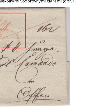
niekoľkými vodorovnými čiarami (obr.1).