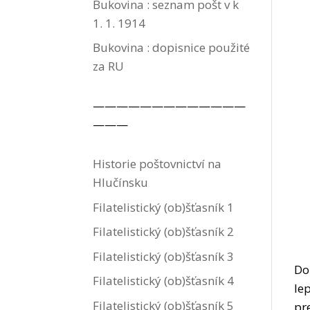
Bukovina : seznam pošt v k
1. 1. 1914
Bukovina : dopisnice použité
za RU
—————————————
———
Historie poštovnictví na
Hlučínsku
Filatelistický (ob)šťasník 1
Filatelistický (ob)šťasník 2
Filatelistický (ob)šťasník 3
Do
Filatelistický (ob)šťasník 4
le
Filatelistický (ob)šťasník 5
pr