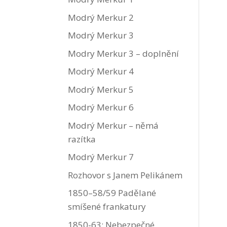
Modrý Merkur 2
Modrý Merkur 3
Modry Merkur 3 – doplnění
Modrý Merkur 4
Modrý Merkur 5
Modrý Merkur 6
Modrý Merkur – němá
razítka
Modrý Merkur 7
Rozhovor s Janem Pelikánem
1850–58/59 Padělané
smíšené frankatury
1850-63: Nebezpečné