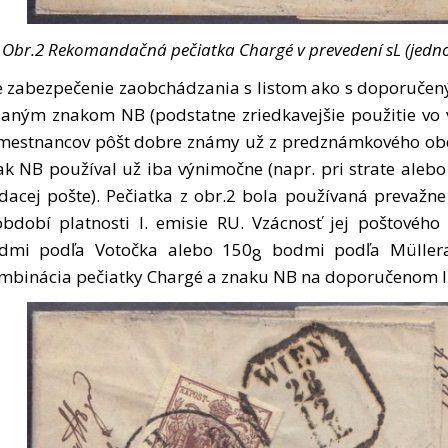
Obr.2 Rekomandačná pečiatka Chargé v prevedení sL (jednori
e zabezpečenie zaobchádzania s listom ako s doporučen
saným znakom NB (podstatne zriedkavejšie použitie vo 
mestnancov pôšt dobre známy už z predznámkového obd
ak NB používal už iba výnimočne (napr. pri strate ale
dacej pošte). Pečiatka z obr.2 bola používaná prevaž
období platnosti I. emisie RU. Vzácnosť jej poštovéh
dmi podľa Votočka alebo 150
bodmi podľa Müllera
8
mbinácia pečiatky Chargé a znaku NB na doporučenom lis