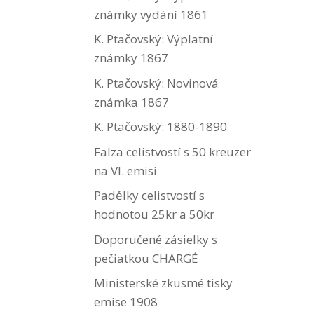
známky vydání 1861
K. Ptačovský: Výplatní
známky 1867
K. Ptačovský: Novinová
známka 1867
K. Ptačovský: 1880-1890
Falza celistvostí s 50 kreuzer
na VI. emisi
Padělky celistvostí s
hodnotou 25kr a 50kr
Doporučené zásielky s
pečiatkou CHARGÉ
Ministerské zkusmé tisky
emise 1908