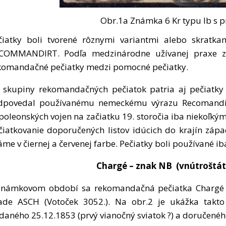
Obr.1a Známka 6 Kr typu Ib s 
čiatky boli tvorené rôznymi variantmi alebo skratk
COMMANDIRT. Podľa medzinárodne užívanej praxe zar
komandačné pečiatky medzi pomocné pečiatky.
 skupiny rekomandačných pečiatok patria aj pečiatk
dpovedal používanému nemeckému výrazu Recomandirt.
poleonských vojen na začiatku 19. storočia iba niekoľkým
čiatkovanie doporučených listov idúcich do krajín záp
me v čiernej a červenej farbe. Pečiatky boli používané iba
Chargé – znak NB (vnútroštát
známkovom období sa rekomandačná pečiatka Chargé 
ade ASCH (Votoček 3052.). Na obr.2 je ukážka takto
daného 25.12.1853 (prvý vianočný sviatok ?) a doručenéh