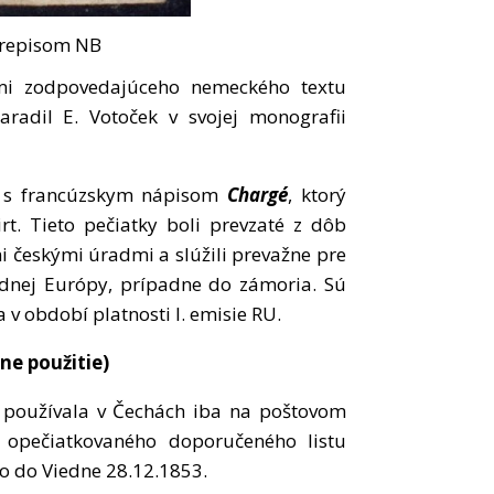
prepisom NB
ami zodpovedajúceho nemeckého textu
adil E. Votoček v svojej monografii
y s francúzskym nápisom
Chargé
, ktorý
 Tieto pečiatky boli prevzaté z dôb
i českými úradmi a slúžili prevažne pre
adnej Európy, prípadne do zámoria. Sú
 v období platnosti I. emisie RU.
ne použitie)
používala v Čechách iba na poštovom
 opečiatkovaného doporučeného listu
o do Viedne 28.12.1853.