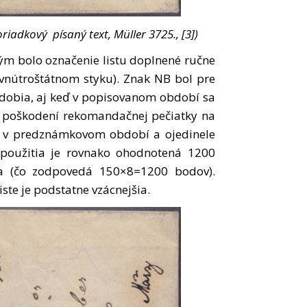
adkový písaný text, Müller 3725., [3])
ým bolo označenie listu doplnené ručne
vnútroštátnom styku). Znak NB bol pre
obia, aj keď v popisovanom období sa
bo poškodení rekomandačnej pečiatky na
ne v predznámkovom období a ojedinele
o použitia je rovnako ohodnotená 1200
 (čo zodpovedá 150×8=1200 bodov).
te je podstatne vzácnejšia.