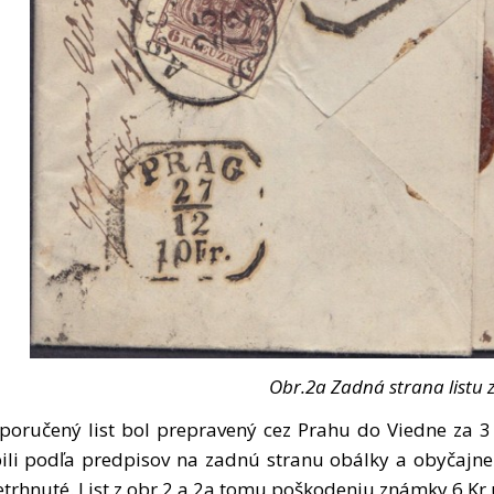
Obr.2a Zadná strana listu 
poručený list bol prepravený cez Prahu do Viedne za 
pili podľa predpisov na zadnú stranu obálky a obyčajne 
etrhnuté. List z obr.2 a 2a tomu poškodeniu známky 6 Kr 