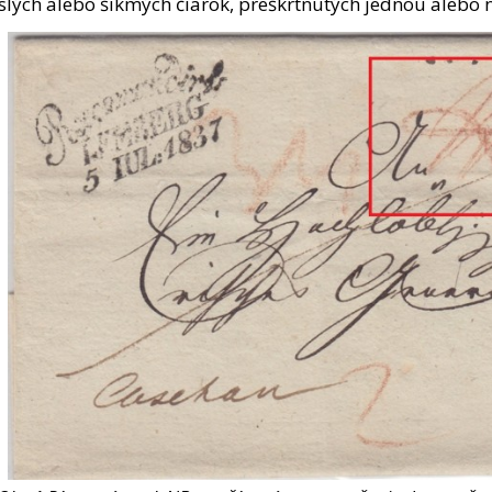
islých alebo šikmých čiarok, preškrtnutých jednou alebo 