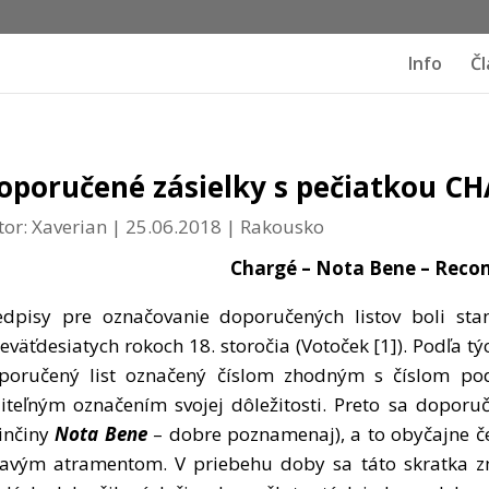
Info
Čl
oporučené zásielky s pečiatkou C
tor:
Xaverian
|
25.06.2018
|
Rakousko
Chargé
– Nota Bene –
Reco
edpisy pre označovanie doporučených listov boli st
deväťdesiatych rokoch 18. storočia (Votoček [1]). Podľa 
poručený list označený číslom zhodným s číslom po
diteľným označením svojej dôležitosti. Preto sa dopor
tinčiny
Nota Bene
– dobre poznamenaj), a to obyčajne 
avým atramentom. V priebehu doby sa táto skratka z