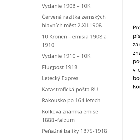
Vydanie 1908 – 10K
Červená razítka zemských
hlavních měst 2.XII.1908
Pr
pí
10 Kronen – emisia 1908 a
za
1910
zn
Vydanie 1910 – 10K
po
Flugpost 1918
v 
Letecký Expres
bo
Ko
Katastrofická pošta RU
Rakousko po 164 letech
Kolková známka emise
1888–falzum
Peňažné balíky 1875-1918