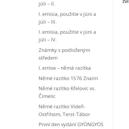
zv
júli – II.
I. emisia, použitie v júni a
júli – III.
I. emisia, použitie v júni a
júli – IV.
Známky s podloženým
středem
I. emise – němá razítka
Němé razítko 1576 Znaim
Němé razítko Křelovic vs.
Čimelic
Němé razítko Vídeň-
Ostřihom, Terst-Tábor
První den vydání GYÖNGYÖS