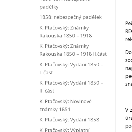
padělky
1858: nebezpečný padělek
Pe
K. Ptačovský: Známky
RE
Rakouska 1850 – 1918
re
K. Ptačovský: Známky
Do
Rakouska 1850 – 1918 II.část
zo
K. Ptačovský: Vydání 1850 –
na
I. část
pe
K. Ptačovský: Vydání 1850 –
zná
II. část
K. Ptačovský: Novinové
známky 1851
V 
úr
K. Ptačovský: Vydáni 1858
po
K. Ptačovský: Výplatní