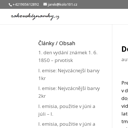
+421905612892
jarek@kolo101.cz
Články / Obsah
D
1. den vydání známek 1. 6.
au
1850 – prvotisk
I. emise: Nejvzácnejší barvy
1kr
Pr
I. emise: Nejvzácnější barvy
v 
2kr
do
vi
I. emisia, použitie v júni a
la
júli – I.
tm
I. emisia, použitie v júni a