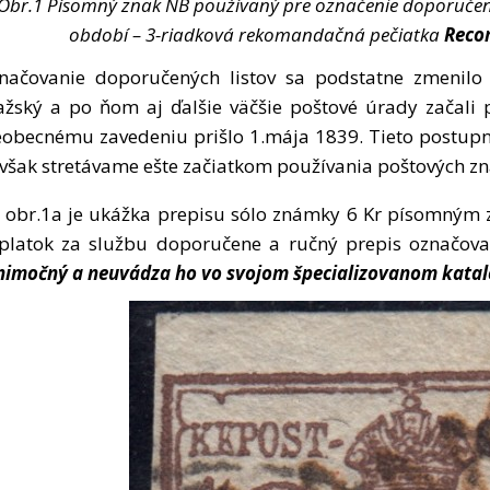
Obr.1 Písomný znak NB používaný pre označenie doporučen
období – 3-riadková rekomandačná pečiatka
Reco
načovanie doporučených listov sa podstatne zmenilo n
ažský a po ňom aj ďalšie väčšie poštové úrady začali 
eobecnému zavedeniu prišlo 1.mája 1839. Tieto postupn
 však stretávame ešte začiatkom používania poštových zn
 obr.1a je ukážka prepisu sólo známky 6 Kr písomným 
platok za službu doporučene a ručný prepis označoval
nimočný a neuvádza ho vo svojom špecializovanom katal