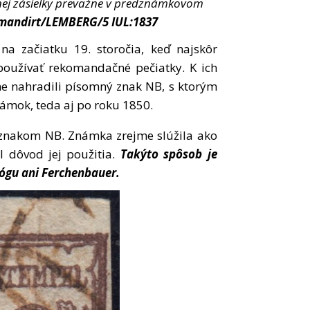
ej zásielky prevažne v predznámkovom
mandirt/LEMBERG/5 IUL:1837
a začiatku 19. storočia, keď najskôr
používať rekomandačné pečiatky. K ich
e nahradili písomný znak NB, s ktorým
ámok, teda aj po roku 1850.
znakom NB. Známka zrejme slúžila ako
 dôvod jej použitia.
Takýto spôsob je
ógu ani Ferchenbauer.