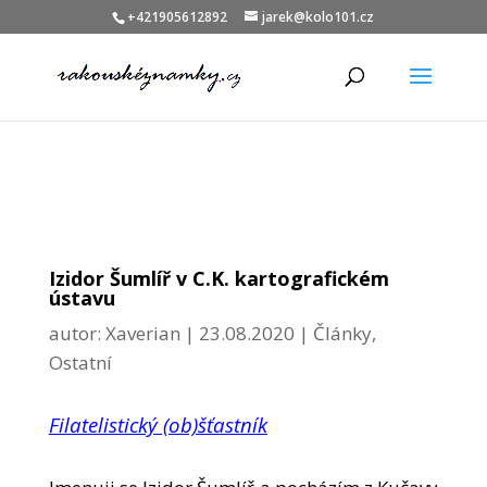
+421905612892
jarek@kolo101.cz
Izidor Šumlíř v C.K. kartografickém
ústavu
autor:
Xaverian
|
23.08.2020
|
Články
,
Ostatní
Filatelistický (ob)šťastník