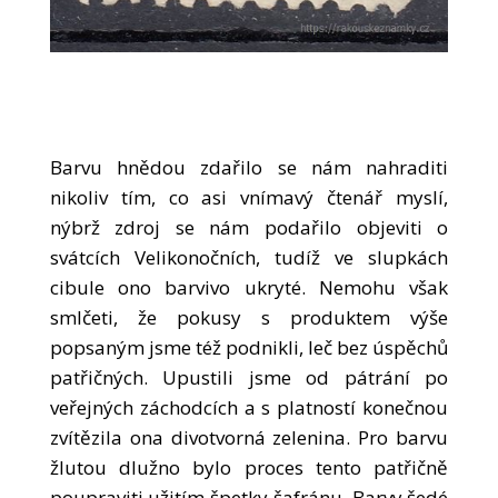
Barvu hnědou zdařilo se nám nahraditi
nikoliv tím, co asi vnímavý čtenář myslí,
nýbrž zdroj se nám podařilo objeviti o
svátcích Velikonočních, tudíž ve slupkách
cibule ono barvivo ukryté. Nemohu však
smlčeti, že pokusy s produktem výše
popsaným jsme též podnikli, leč bez úspěchů
patřičných. Upustili jsme od pátrání po
veřejných záchodcích a s platností konečnou
zvítězila ona divotvorná zelenina. Pro barvu
žlutou dlužno bylo proces tento patřičně
poupraviti užitím špetky šafránu. Barvy šedé