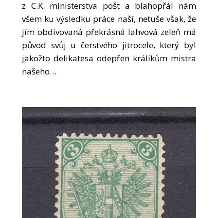
z C.K. ministerstva pošt a blahopřál nám
všem ku výsledku práce naší, netuše však, že
jím obdivovaná překrásná lahvová zeleň má
původ svůj u čerstvého jitrocele, který byl
jakožto delikatesa odepřen králíkům mistra
našeho…