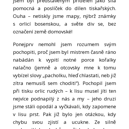
jsem byl představeným přidělen jako síla
pomocná a poslíček do dílen tiskařských.
Ouha – netiskly jsme mapy, nýbrž známky
s orlicí bosenskou, a světe div se, bez
označení země domovské!
Ponejprv nemohl jsem rozumem svým
pochopiti, proč jsem byl mistrem časně ráno
nabádán k vypití notné porce kořalky
nalačno (jemně a otcovsky mne k tomu
vybízel slovy „pacholku, hleď chlastati, neb již
zítra nemusíš sem choditi“). Pochopil jsem
při tisku orlic rudých – k lisu musel jíti ten
nejvíce podnapilý z nás a my – jeho druzi
jsme stáli opodál a vyčkávali, kdy zapomene
v lisu prst. Pak již bylo jen otázkou, kdy
chybu svou zjistí a ucukne. Ze silně