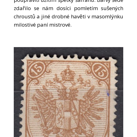
zdařilo se nám dosíci pomletím sušených
chroustů a jiné drobné havěti v masomlýnku
milostivé paní mistrové.