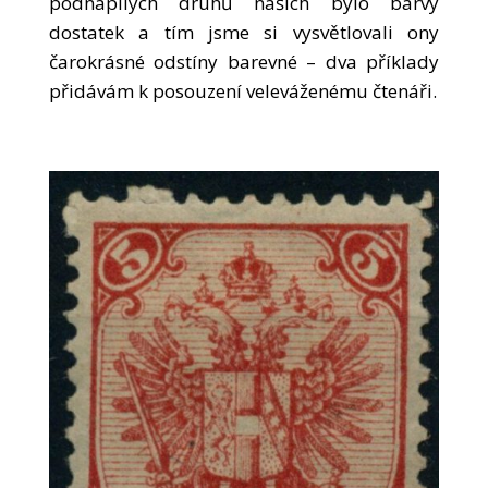
podnapilých druhů našich bylo barvy
dostatek a tím jsme si vysvětlovali ony
čarokrásné odstíny barevné – dva příklady
přidávám k posouzení veleváženému čtenáři.