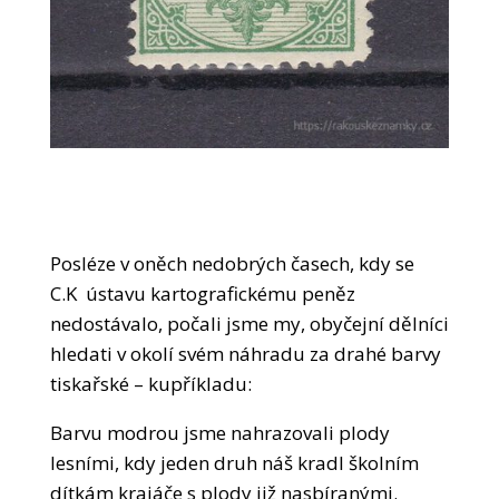
Posléze v oněch nedobrých časech, kdy se
C.K ústavu kartografickému peněz
nedostávalo, počali jsme my, obyčejní dělníci
hledati v okolí svém náhradu za drahé barvy
tiskařské – kupříkladu:
Barvu modrou jsme nahrazovali plody
lesními, kdy jeden druh náš kradl školním
dítkám krajáče s plody již nasbíranými.