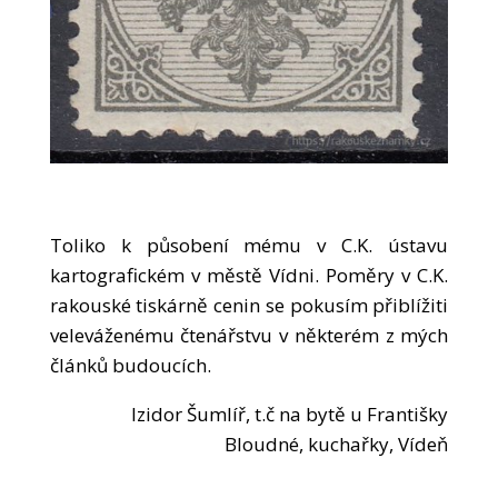
Toliko k působení mému v C.K. ústavu
kartografickém v městě Vídni. Poměry v C.K.
rakouské tiskárně cenin se pokusím přiblížiti
veleváženému čtenářstvu v některém z mých
článků budoucích.
Izidor Šumlíř, t.č na bytě u Františky
Bloudné, kuchařky, Vídeň