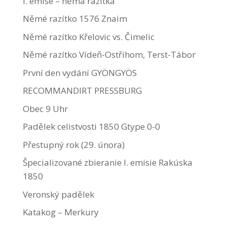
I. emise – němá razítka
Němé razítko 1576 Znaim
Němé razítko Křelovic vs. Čimelic
Němé razítko Vídeň-Ostřihom, Terst-Tábor
První den vydání GYÖNGYÖS
RECOMMANDIRT PRESSBURG
Obec 9 Uhr
Padělek celistvosti 1850 Gtype 0-0
Přestupný rok (29. února)
Špecializované zbieranie I. emisie Rakúska
1850
Veronský padělek
Katakog – Merkury