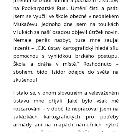
Jmenuji se Izidor Šumlíř a pocházím z Kučavy
na Podkarpatské Rusi. Umění čísti a psáti
jsem se vyučil ve škole obecné v nedalekém
Mukačevu. Jednoho dne jsem na toulkách
v lukách za naší osadou objevil útržek novin.
Nemaje peněz nazbyt, tuze mne zaujal
inzerát – „C.K. ústav kartografický hledá sílu
pomocnou s vyhlídkou brzkého postupu.
Škola a dráha v místě.“ Rozhodnuto –
sbohem, bído, Izidor odejde do světa na
zkušenou!
I stalo se, v onom slovutném a veleváženém
ústavu mne přijali. Jaké bylo však mé
rozčarování – v době té nepracoval jsem na
zakázkách kartografických pro potřeby
armády ani na mapách námořních, nýbrž