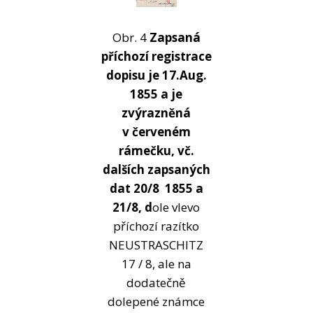
Obr. 4
Zapsaná
příchozí registrace
dopisu je 17.Aug.
1855 a je
zvýrazněná
v červeném
rámečku, vč.
dalších zapsaných
dat 20/8 1855 a
21/8, d
ole vlevo
příchozí razítko
NEUSTRASCHITZ
17 / 8, ale na
dodatečně
dolepené známce