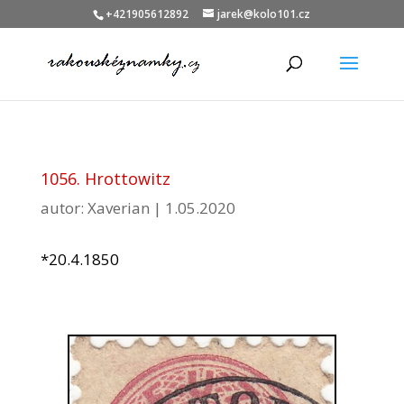
+421905612892
jarek@kolo101.cz
1056. Hrottowitz
autor:
Xaverian
|
1.05.2020
*20.4.1850