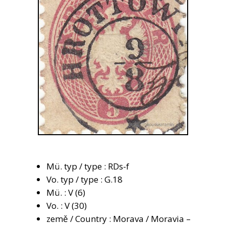
Mü. typ / type : RDs-f
Vo. typ / type : G.18
Mü. : V (6)
Vo. : V (30)
země / Country : Morava / Moravia –