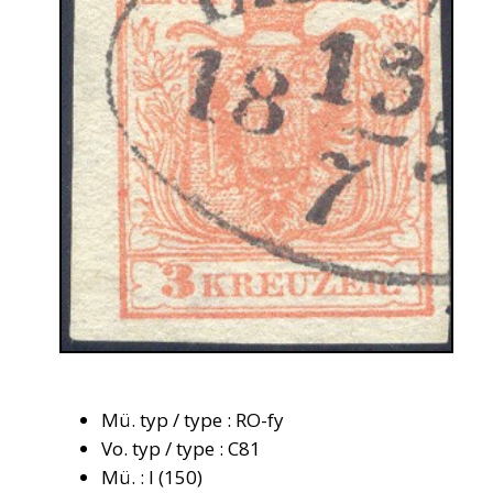
Mü. typ / type : RO-fy
Vo. typ / type : C81
Mü. : I (150)