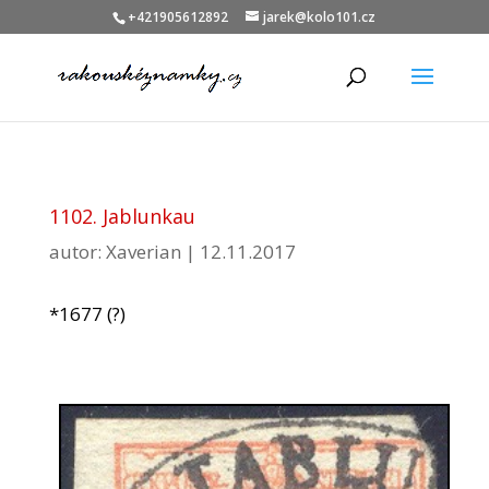
+421905612892
jarek@kolo101.cz
1102. Jablunkau
autor:
Xaverian
|
12.11.2017
*1677 (?)