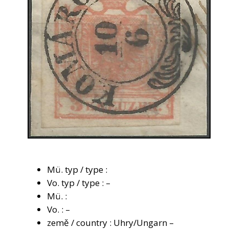
Mü. typ / type :
Vo. typ / type : –
Mü. :
Vo. : –
země / country : Uhry/Ungarn –