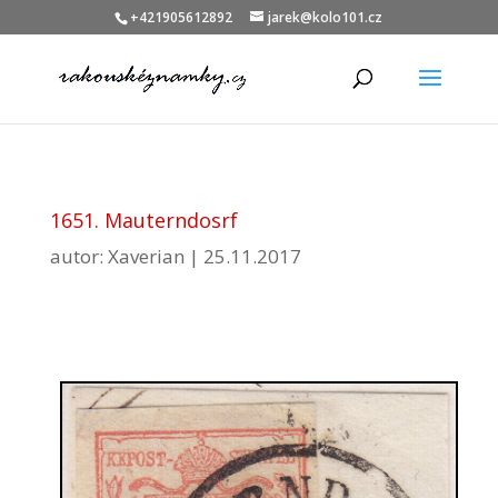
+421905612892
jarek@kolo101.cz
1651. Mauterndosrf
autor:
Xaverian
|
25.11.2017