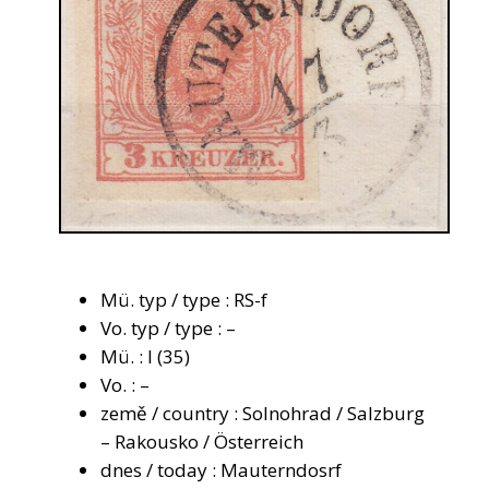
Mü. typ / type : RS-f
Vo. typ / type : –
Mü. : I (35)
Vo. : –
země / country : Solnohrad / Salzburg
– Rakousko / Österreich
dnes / today : Mauterndosrf