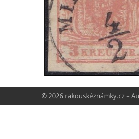
© 2026 rakouskéznámky.cz – Au