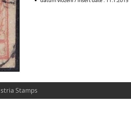
datum vložení / insert date : 11.1.2015
stria Stamps