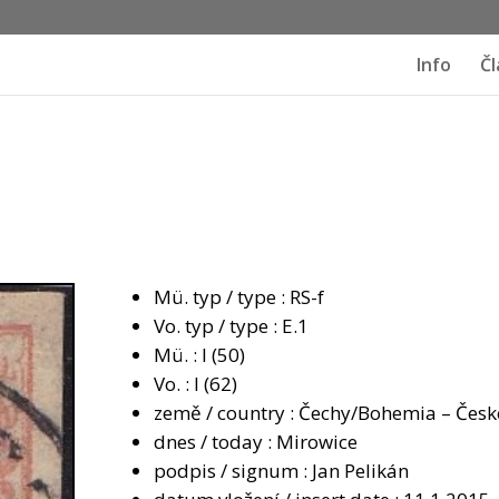
Info
Čl
Mü. typ / type : RS-f
Vo. typ / type : E.1
Mü. : I (50)
Vo. : I (62)
země / country : Čechy/Bohemia – Česk
dnes / today : Mirowice
podpis / signum : Jan Pelikán