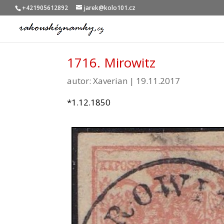
+421905612892
jarek@kolo101.cz
1716. Mirowitz
autor:
Xaverian
|
19.11.2017
*1.12.1850