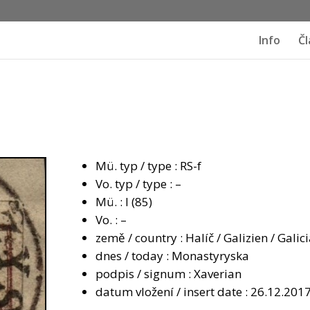
Info
Čl
Mü. typ / type : RS-f
Vo. typ / type : –
Mü. : I (85)
Vo. : –
země / country : Halíč / Galizien / Galic
dnes / today : Monastyryska
podpis / signum : Xaverian
datum vložení / insert date : 26.12.201