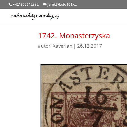
+421905612892
jarek@kolo101.cz
1742. Monasterzyska
autor:
Xaverian
|
26.12.2017