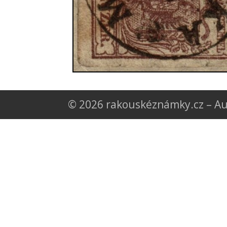
© 2026 rakouskéznámky.cz – Au