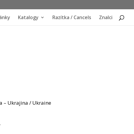
ánky
Katalogy
Razítka / Cancels
Znalci
ia – Ukrajina / Ukraine
7