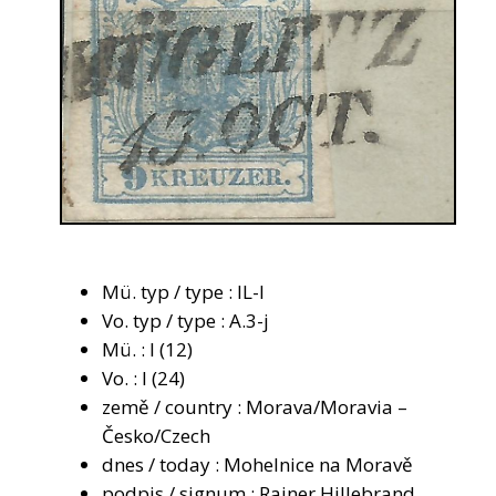
Mü. typ / type : IL-I
Vo. typ / type : A.3-j
Mü. : I (12)
Vo. : I (24)
země / country : Morava/Moravia –
Česko/Czech
dnes / today : Mohelnice na Moravě
podpis / signum : Rainer Hillebrand