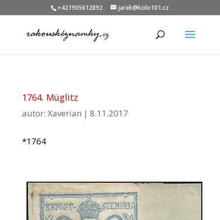
+421905612892
jarek@kolo101.cz
1764. Müglitz
autor:
Xaverian
|
8.11.2017
*1764