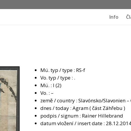
Info
Čl
Mü. typ / type : RS-f
Vo. typ / type : .
Mü. : I (2)
Vo. : –
země / country : Slavónsko/Slavonien –
dnes / today : Agram ( část Záhřebu )
podpis / signum : Rainer Hillebrand
datum vložení / insert date : 28.12.201