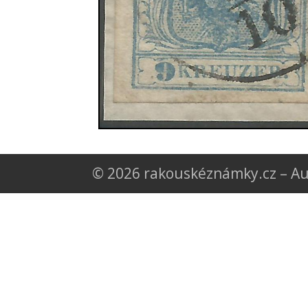
© 2026 rakouskéznámky.cz – Au