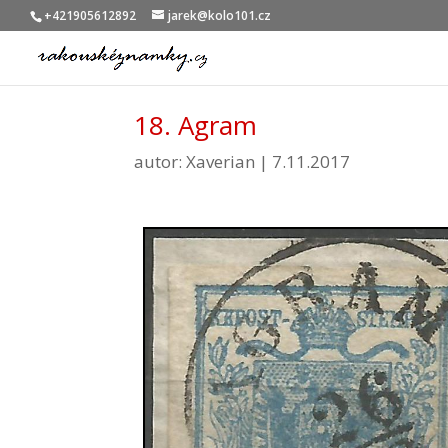
+421905612892
jarek@kolo101.cz
18. Agram
autor:
Xaverian
|
7.11.2017