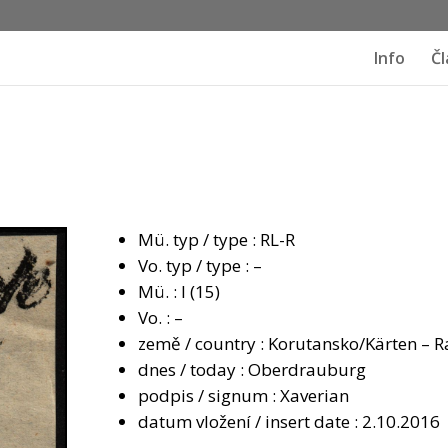
Info
Čl
Mü. typ / type : RL-R
Vo. typ / type : –
Mü. : I (15)
Vo. : –
země / country : Korutansko/Kärten – 
dnes / today : Oberdrauburg
podpis / signum : Xaverian
datum vložení / insert date : 2.10.2016