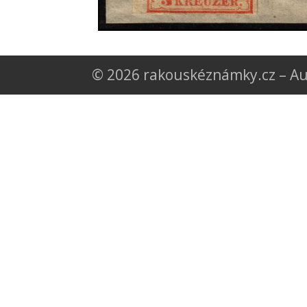
© 2026 rakouskéznámky.cz – Au