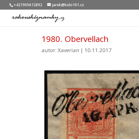
+421905612892
jarek@kolo101.cz
1980. Obervellach
autor:
Xaverian
|
10.11.2017