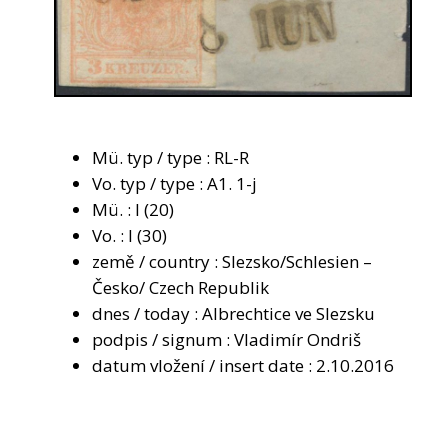
Mü. typ / type : RL-R
Vo. typ / type : A1. 1-j
Mü. : I (20)
Vo. : I (30)
země / country : Slezsko/Schlesien –
Česko/ Czech Republik
dnes / today : Albrechtice ve Slezsku
podpis / signum : Vladimír Ondriš
datum vložení / insert date : 2.10.2016