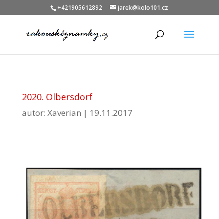
+421905612892
jarek@kolo101.cz
2020. Olbersdorf
autor:
Xaverian
|
19.11.2017