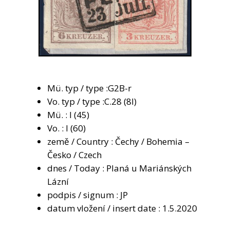
Mü. typ / type :G2B-r
Vo. typ / type :C.28 (8I)
Mü. : I (45)
Vo. : I (60)
země / Country : Čechy / Bohemia –
Česko / Czech
dnes / Today : Planá u Mariánských
Lázní
podpis / signum : JP
datum vložení / insert date : 1.5.2020