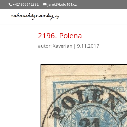
+421905612892
jarek@kolo101.cz
2196. Polena
autor:
Xaverian
|
9.11.2017