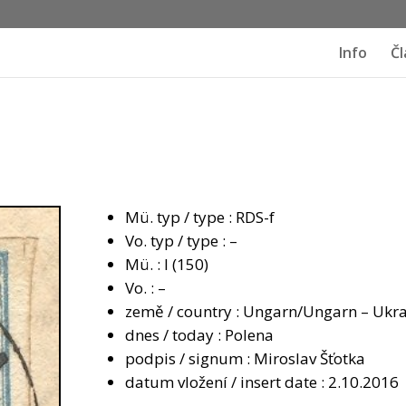
Info
Čl
Mü. typ / type : RDS-f
Vo. typ / type : –
Mü. : I (150)
Vo. : –
země / country : Ungarn/Ungarn – Ukr
dnes / today : Polena
podpis / signum : Miroslav Šťotka
datum vložení / insert date : 2.10.2016