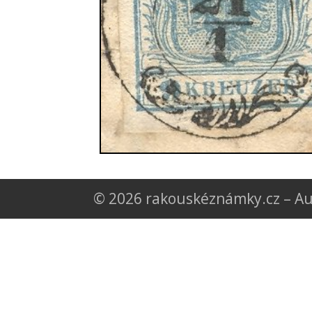
© 2026 rakouskéznámky.cz – Au