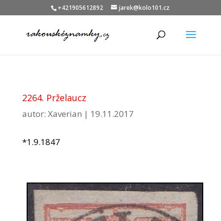
+421905612892
jarek@kolo101.cz
2264. Prželaucz
autor:
Xaverian
|
19.11.2017
*1.9.1847