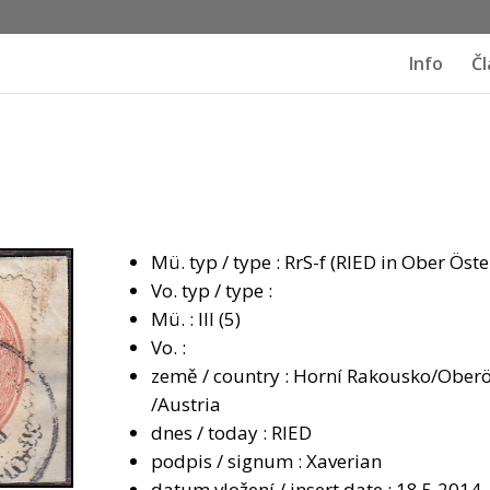
Info
Čl
Mü. typ / type : RrS-f (RIED in Ober Öste
Vo. typ / type :
Mü. : III (5)
Vo. :
země / country : Horní Rakousko/Oberö
/Austria
dnes / today : RIED
podpis / signum : Xaverian
datum vložení / insert date : 18.5.2014