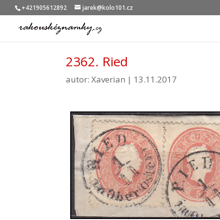
+421905612892
jarek@kolo101.cz
2362. Ried
autor:
Xaverian
|
13.11.2017