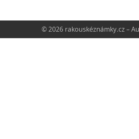
© 2026 rakouskéznámky.cz – Au