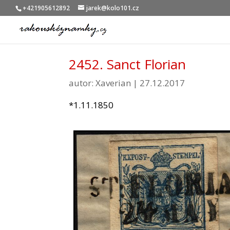
+421905612892
jarek@kolo101.cz
2452. Sanct Florian
autor:
Xaverian
|
27.12.2017
*1.11.1850