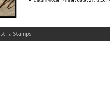
datum vložení / insert date : 27.12.201
stria Stamps