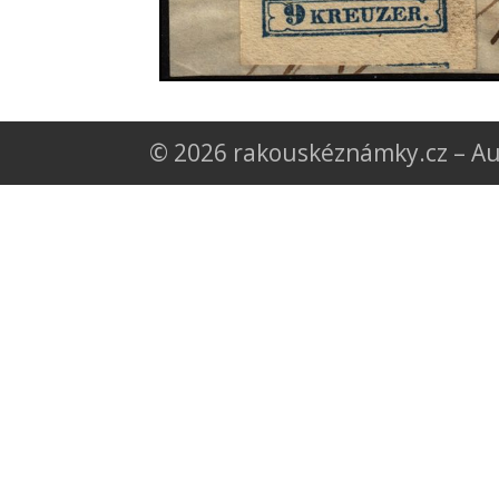
© 2026 rakouskéznámky.cz – Au