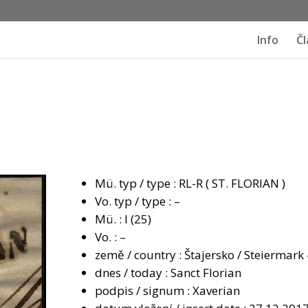
Info
Čl
Mü. typ / type : RL-R ( ST. FLORIAN )
Vo. typ / type : –
Mü. : I (25)
Vo. : –
země / country : Štajersko / Steiermark
dnes / today : Sanct Florian
podpis / signum : Xaverian