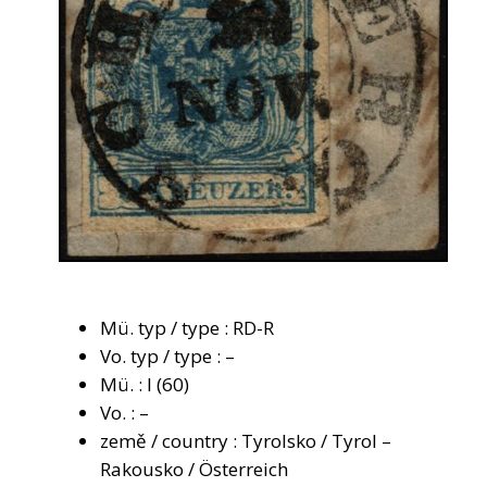
Mü. typ / type : RD-R
Vo. typ / type : –
Mü. : I (60)
Vo. : –
země / country : Tyrolsko / Tyrol –
Rakousko / Österreich