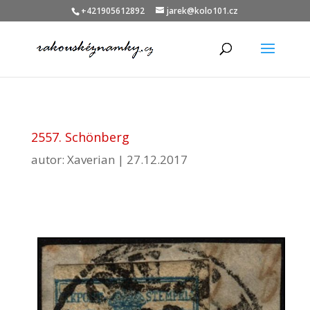
+421905612892
jarek@kolo101.cz
2557. Schönberg
autor:
Xaverian
|
27.12.2017