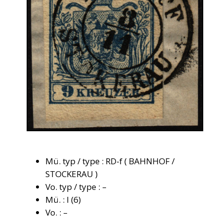
Mü. typ / type : RD-f ( BAHNHOF /
STOCKERAU )
Vo. typ / type : –
Mü. : I (6)
Vo. : –