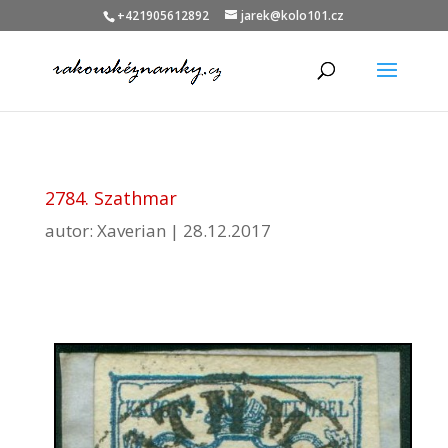
+421905612892
jarek@kolo101.cz
2784. Szathmar
autor:
Xaverian
|
28.12.2017