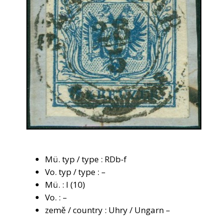
Mü. typ / type : RDb-f
Vo. typ / type : –
Mü. : I (10)
Vo. : –
země / country : Uhry / Ungarn –