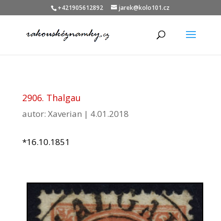
+421905612892
jarek@kolo101.cz
2906. Thalgau
autor:
Xaverian
|
4.01.2018
*16.10.1851