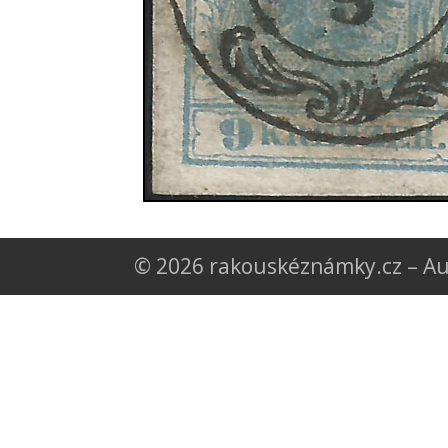
© 2026 rakouskéznámky.cz – Au