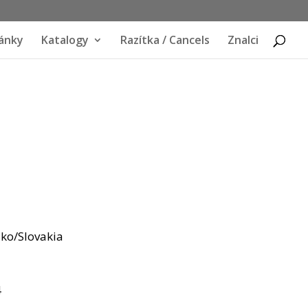
ánky
Katalogy
Razítka / Cancels
Znalci
sko/Slovakia
4