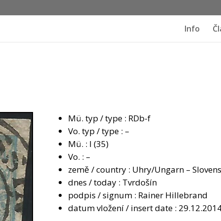
Info
Čl
Mü. typ / type : RDb-f
Vo. typ / type : –
Mü. : I (35)
Vo. : –
země / country : Uhry/Ungarn – Sloven
dnes / today : Tvrdošín
podpis / signum : Rainer Hillebrand
datum vložení / insert date : 29.12.201