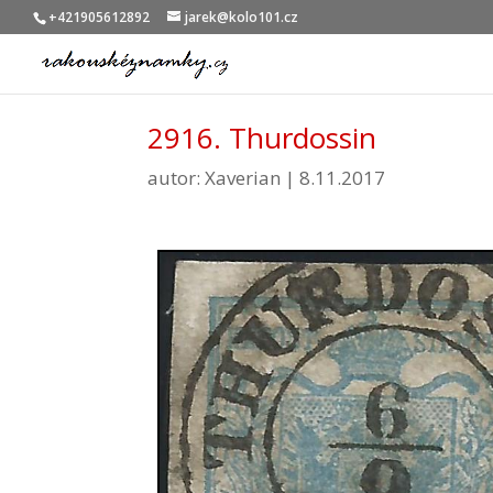
+421905612892
jarek@kolo101.cz
2916. Thurdossin
autor:
Xaverian
|
8.11.2017