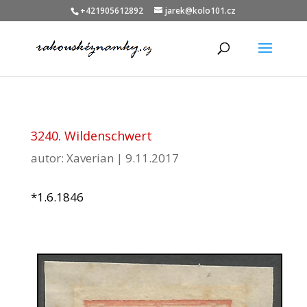
+421905612892
jarek@kolo101.cz
3240. Wildenschwert
autor:
Xaverian
|
9.11.2017
*1.6.1846