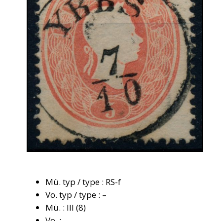
Mü. typ / type : RS-f
Vo. typ / type : –
Mü. : III (8)
Vo. : –