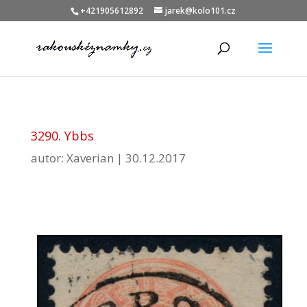
+421905612892
jarek@kolo101.cz
3290. Ybbs
autor:
Xaverian
|
30.12.2017