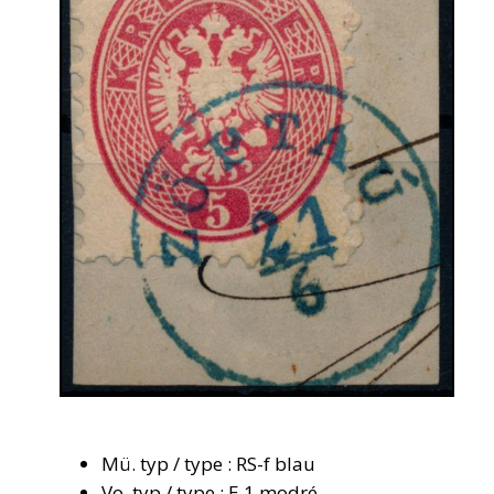
Mü. typ / type : RS-f blau
Vo. typ / type : E.1 modré