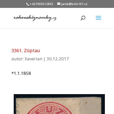
+421905612892
jarek@kolo101.cz
3361. Zöptau
autor:
Xaverian
|
30.12.2017
*1.1.1858