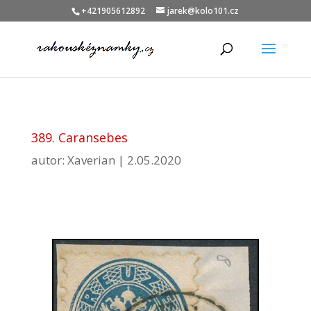
+421905612892
jarek@kolo101.cz
389. Caransebes
autor:
Xaverian
|
2.05.2020