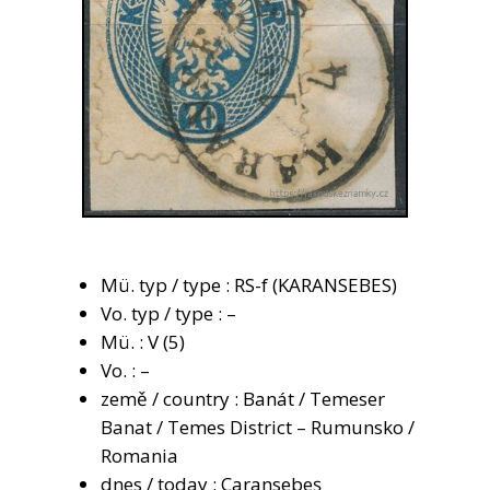
Mü. typ / type : RS-f (KARANSEBES)
Vo. typ / type : –
Mü. : V (5)
Vo. : –
země / country : Banát / Temeser
Banat / Temes District – Rumunsko /
Romania
dnes / today :
Caransebeș