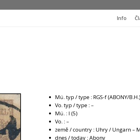
Info
Čl
Mü. typ / type : RGS-f (ABONY/B.H.
Vo. typ / type : –
Mü. : I (5)
Vo. : –
země / country : Uhry / Ungarn –
dnes / today : Abony