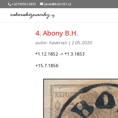
+421905612892
jarek@kolo101.cz
4. Abony B.H.
autor:
Xaverian
|
2.05.2020
*1.12.1852 -> *1.3.1853
+15.7.1856