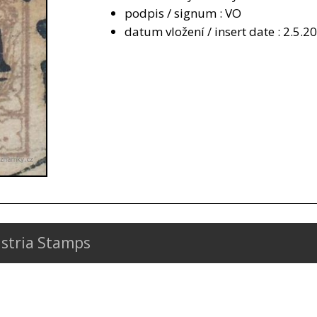
podpis / signum : VO
datum vložení / insert date : 2.5.2
stria Stamps