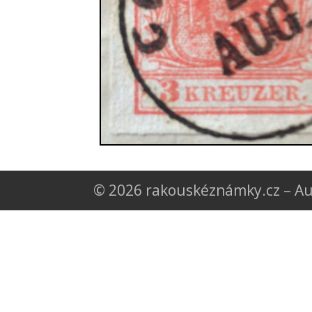
© 2026 rakouskéznámky.cz – Au