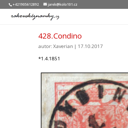
+421905612892
jarek@kolo101.cz
428.Condino
autor:
Xaverian
|
17.10.2017
*1.4.1851