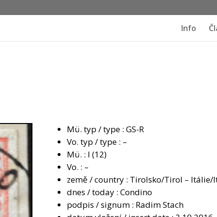
Info
Čl
Mü. typ / type : GS-R
Vo. typ / type : –
Mü. : I (12)
Vo. : –
země / country : Tirolsko/Tirol – Itálie/I
dnes / today : Condino
podpis / signum : Radim Stach