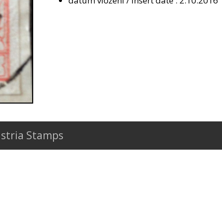
datum vložení / insert date : 2.10.2016
stria Stamps