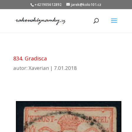
+421905612892
jarek@kolo101.cz
834. Gradisca
autor:
Xaverian
|
7.01.2018