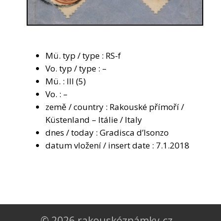
Mü. typ / type : RS-f
Vo. typ / type : –
Mü. : III (5)
Vo. : –
země / country : Rakouské přímoří /
Küstenland – Itálie / Italy
dnes / today : Gradisca d’Isonzo
datum vložení / insert date : 7.1.2018
© 2026 rakouskéznámky.cz –