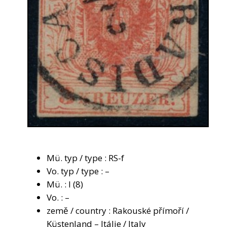
Mü. typ / type : RS-f
Vo. typ / type : –
Mü. : I (8)
Vo. : –
země / country : Rakouské přímoří /
Küstenland – Itálie / Italy