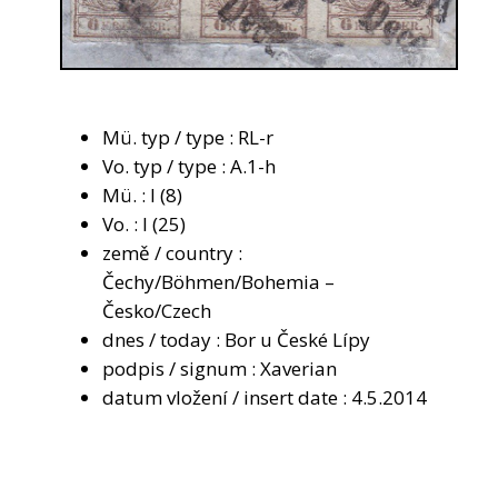
Mü. typ / type : RL-r
Vo. typ / type : A.1-h
Mü. : I (8)
Vo. : I (25)
země / country :
Čechy/Böhmen/Bohemia –
Česko/Czech
dnes / today : Bor u České Lípy
podpis / signum : Xaverian
datum vložení / insert date : 4.5.2014