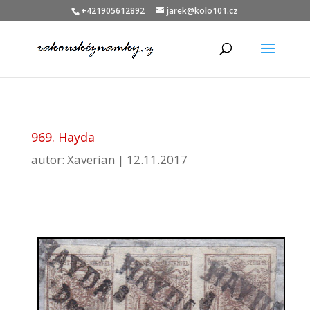
+421905612892
jarek@kolo101.cz
969. Hayda
autor:
Xaverian
|
12.11.2017