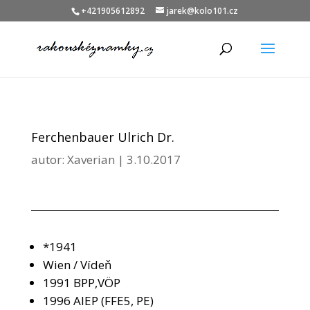
+421905612892
jarek@kolo101.cz
Ferchenbauer Ulrich Dr.
autor:
Xaverian
|
3.10.2017
*1941
Wien / Vídeň
1991 BPP,VÖP
1996 AIEP (FFE5, PE)