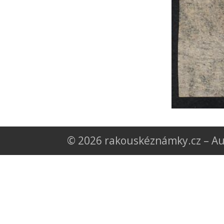
© 2026 rakouskéznámky.cz – Au