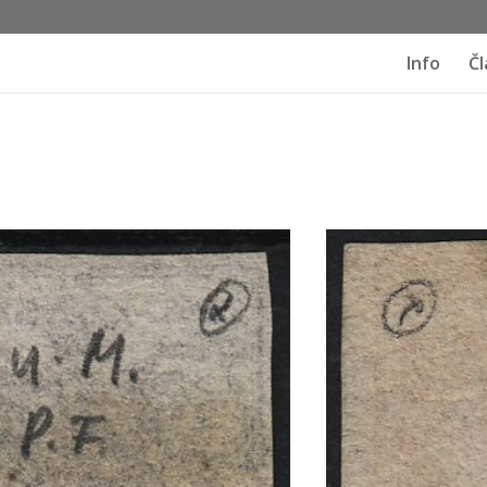
Info
Čl