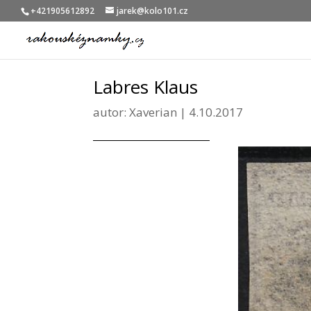
+421905612892
jarek@kolo101.cz
Labres Klaus
autor:
Xaverian
|
4.10.2017