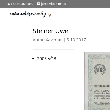
+421905612892
jarek@kolo101.cz
Steiner Uwe
autor:
Xaverian
|
5.10.2017
2005 VÖB