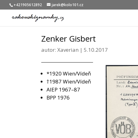
+421905612892
jarek@kolo101.cz
Zenker Gisbert
autor:
Xaverian
|
5.10.2017
*1920 Wien/Vídeň
†1987 Wien/Vídeň
AIEP 1967–87
BPP 1976