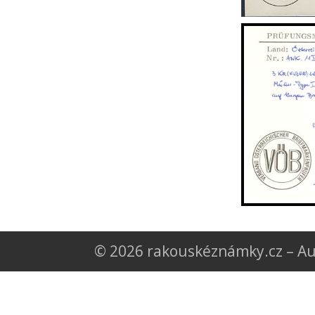
© 2026 rakouskéznámky.cz – Au