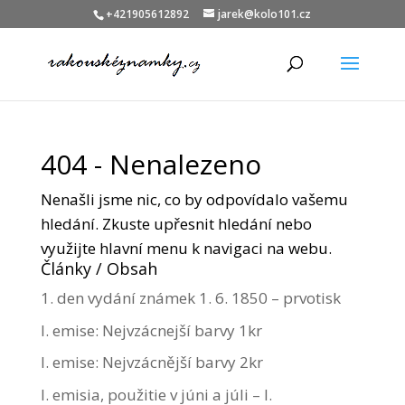
+421905612892
jarek@kolo101.cz
404 - Nenalezeno
Nenašli jsme nic, co by odpovídalo vašemu
hledání. Zkuste upřesnit hledání nebo
využijte hlavní menu k navigaci na webu.
Články / Obsah
1. den vydání známek 1. 6. 1850 – prvotisk
I. emise: Nejvzácnejší barvy 1kr
I. emise: Nejvzácnější barvy 2kr
I. emisia, použitie v júni a júli – I.