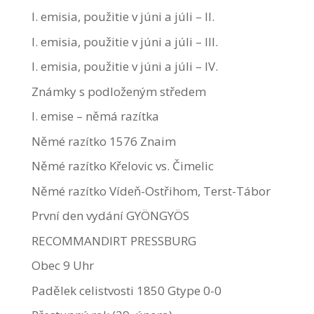
I. emisia, použitie v júni a júli – II.
I. emisia, použitie v júni a júli – III.
I. emisia, použitie v júni a júli – IV.
Známky s podloženým středem
I. emise – němá razítka
Němé razítko 1576 Znaim
Němé razítko Křelovic vs. Čimelic
Němé razítko Vídeň-Ostřihom, Terst-Tábor
První den vydání GYÖNGYÖS
RECOMMANDIRT PRESSBURG
Obec 9 Uhr
Padělek celistvosti 1850 Gtype 0-0