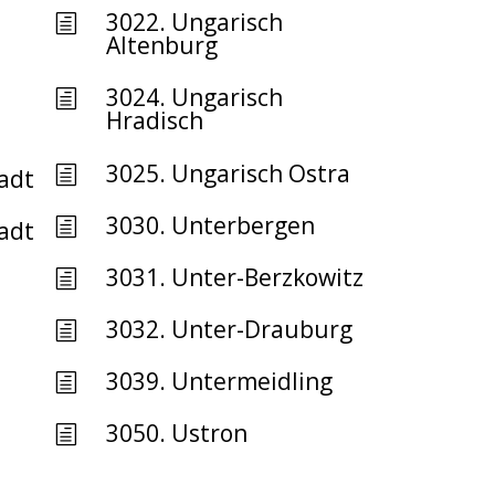
3022. Ungarisch
h
Altenburg
3024. Ungarisch
h
Hradisch
3025. Ungarisch Ostra
h
adt
3030. Unterbergen
h
adt
3031. Unter-Berzkowitz
h
3032. Unter-Drauburg
h
3039. Untermeidling
h
3050. Ustron
h