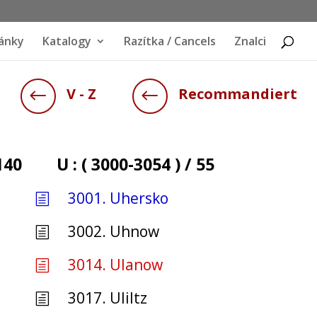
ánky
Katalogy
Razítka / Cancels
Znalci
V - Z
Recommandiert
#
#
 140
U : ( 3000-3054 ) / 55
3001. Uhersko
h
3002. Uhnow
h
3014. Ulanow
h
3017. Uliltz
h