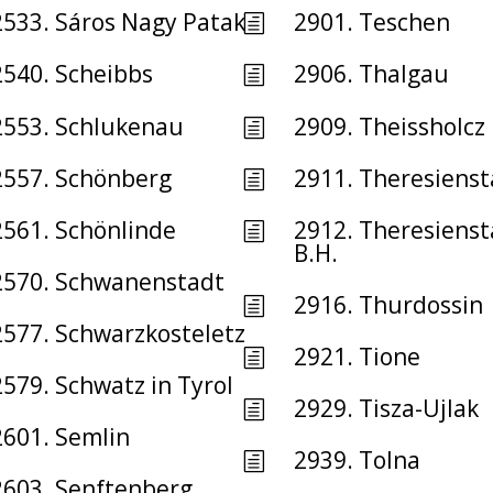
2533. Sáros Nagy Patak
2901. Teschen
h
2540. Scheibbs
2906. Thalgau
h
2553. Schlukenau
2909. Theissholcz
h
2557. Schönberg
2911. Theresienst
h
2561. Schönlinde
2912. Theresienst
h
B.H.
2570. Schwanenstadt
2916. Thurdossin
h
2577. Schwarzkosteletz
2921. Tione
h
2579. Schwatz in Tyrol
2929. Tisza-Ujlak
h
2601. Semlin
2939. Tolna
h
2603. Senftenberg