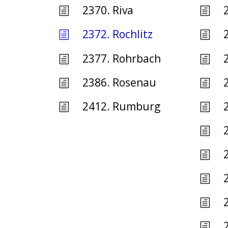
2370. Riva
h
h
2372. Rochlitz
h
h
2377. Rohrbach
h
h
2386. Rosenau
h
h
2412. Rumburg
h
h
h
h
h
h
h