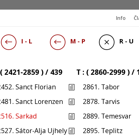
Info
Čl
I - L
M - P
R - U
#
#
M
: ( 2421-2859 ) / 439
T : ( 2860-2999 ) /
2452. Sanct Florian
2861. Tabor
h
2481. Sanct Lorenzen
2878. Tarvis
h
2516. Sarkad
2889. Temesvar
h
2527. Sátor-Alja Ujhely
2895. Teplitz
h