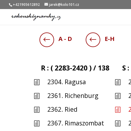
+421905612892
jarek@kolo101.cz
A - D
E-H
#
#
R : ( 2283-2420 ) / 138
S 
2304. Ragusa
h
h
2361. Richenburg
h
h
2362. Ried
h
h
2367. Rimaszombat
h
h