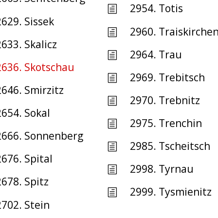
2954. Totis
h
2629. Sissek
2960. Traiskirche
h
2633. Skalicz
2964. Trau
h
2636. Skotschau
2969. Trebitsch
h
2646. Smirzitz
2970. Trebnitz
h
2654. Sokal
2975. Trenchin
h
2666. Sonnenberg
2985. Tscheitsch
h
2676. Spital
2998. Tyrnau
h
2678. Spitz
2999. Tysmienitz
h
2702. Stein