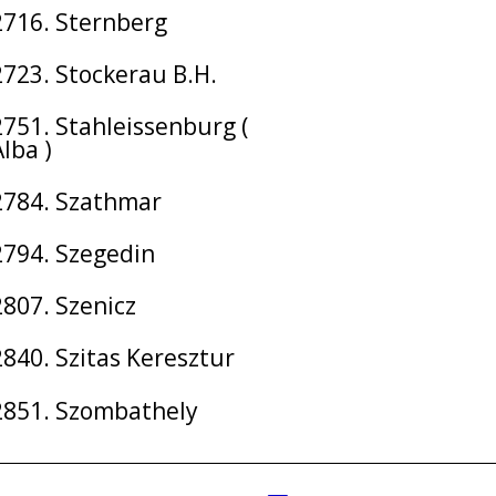
2716. Sternberg
2723. Stockerau B.H.
2751. Stahleissenburg (
lba )
2784. Szathmar
2794. Szegedin
2807. Szenicz
2840. Szitas Keresztur
2851. Szombathely