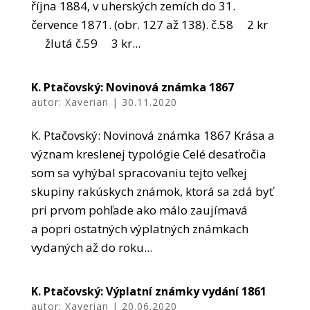
října 1884, v uherských zemích do 31.
července 1871. (obr. 127 až 138). č.58 2 kr
žlutá č.59 3 kr...
K. Ptačovský: Novinová známka 1867
autor:
Xaverian
|
30.11.2020
K. Ptačovský: Novinová známka 1867 Krása a
význam kreslenej typológie Celé desaťročia
som sa vyhýbal spracovaniu tejto veľkej
skupiny rakúskych známok, ktorá sa zdá byť
pri prvom pohľade ako málo zaujímavá
a popri ostatných výplatných známkach
vydaných až do roku...
K. Ptačovský: Výplatní známky vydání 1861
autor:
Xaverian
|
20.06.2020