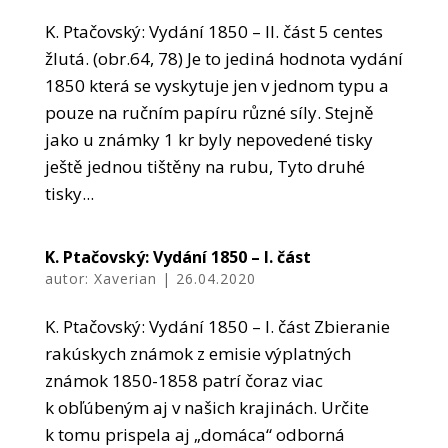
K. Ptačovský: Vydání 1850 – II. část 5 centes
žlutá. (obr.64, 78) Je to jediná hodnota vydání
1850 která se vyskytuje jen v jednom typu a
pouze na ručním papíru různé síly. Stejně
jako u známky 1 kr byly nepovedené tisky
ještě jednou tištěny na rubu, Tyto druhé
tisky...
K. Ptačovský: Vydání 1850 – I. část
autor:
Xaverian
|
26.04.2020
K. Ptačovský: Vydání 1850 – I. část Zbieranie
rakúskych známok z emisie výplatných
známok 1850-1858 patrí čoraz viac
k obľúbeným aj v našich krajinách. Určite
k tomu prispela aj „domáca“ odborná