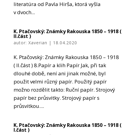
literatúra od Pavla Hirša, ktorá vyšla
v dvoch...
K. Ptačovský: Známky Rakouska 1850 – 1918 (
II.část )
autor:
Xaverian
|
18.04.2020
K. Ptačovský: Známky Rakouska 1850 – 1918
( II.část ) 8.Papír a klih Papír Jak, při tak
dlouhé době, není ani jinak možné, byl
použit velmi různý papír. Použitý papír
možno rozdělit takto: Ruční papír. Strojový
papír bez průsvitky. Strojový papír s
průsvitkou....
K. Ptačovský: Známky Rakouska 1850 – 1918 (
I.část )