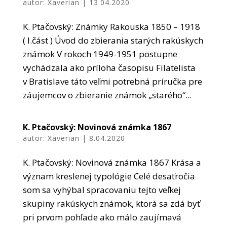
autor:
Xaverian
|
13.04.2020
K. Ptačovský: Známky Rakouska 1850 – 1918
( I.část ) Úvod do zbierania starých rakúskych
známok V rokoch 1949-1951 postupne
vychádzala ako príloha časopisu Filatelista
v Bratislave táto veľmi potrebná príručka pre
záujemcov o zbieranie známok „starého“...
K. Ptačovský: Novinová známka 1867
autor:
Xaverian
|
8.04.2020
K. Ptačovský: Novinová známka 1867 Krása a
význam kreslenej typológie Celé desaťročia
som sa vyhýbal spracovaniu tejto veľkej
skupiny rakúskych známok, ktorá sa zdá byť
pri prvom pohľade ako málo zaujímavá