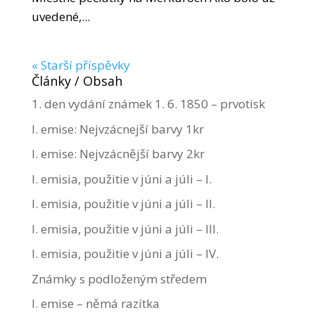
uvedené,...
« Starší příspěvky
Články / Obsah
1. den vydání známek 1. 6. 1850 – prvotisk
I. emise: Nejvzácnejší barvy 1kr
I. emise: Nejvzácnější barvy 2kr
I. emisia, použitie v júni a júli – I.
I. emisia, použitie v júni a júli – II.
I. emisia, použitie v júni a júli – III.
I. emisia, použitie v júni a júli – IV.
Známky s podloženým středem
I. emise – němá razítka