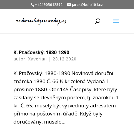
+421905612892
jarek@kolo101.cz
K. Ptačovský: 1880-1890
autor:
Xaverian
|
28.12.2020
K. Ptačovský: 1880-1890 Novinová doruční
známka 1880 Č. 66 ½ kr zelená Vydaná 1.
prosince 1880. Obr.145​ Časopisy, které byly
zasílány se zlevněným portem, tj. známkou 1
kr. Č. 65, musely být vyzvednuty adresátem
přímo na poštovním úřadě. Když byly
doručovány, muselo...