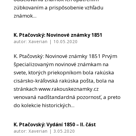
zúbkovaním a prispôsobenie vzhľadu
známok...
K. Ptačovský: Novinové známky 1851
autor:
Xaverian
|
10.05.2020
K. Ptačovský: Novinové známky 1851 Prvým
špecializovaným novinové známkam na
svete, ktorých priekopníkom bola rakúska
cisársko-kráľovská rakúska pošta, bola na
stránkach www.rakouskeznamky.cz
venovaná nadštandardná pozornosť, a preto
do kolekcie historických...
K. Ptačovský: Vydání 1850 – II. část
autor:
Xaverian
|
3.05.2020