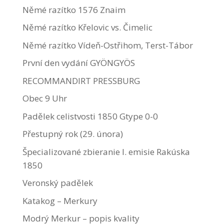
Němé razítko 1576 Znaim
Němé razítko Křelovic vs. Čimelic
Němé razítko Vídeň-Ostřihom, Terst-Tábor
První den vydání GYÖNGYÖS
RECOMMANDIRT PRESSBURG
Obec 9 Uhr
Padělek celistvosti 1850 Gtype 0-0
Přestupný rok (29. února)
Špecializované zbieranie I. emisie Rakúska
1850
Veronský padělek
Katakog – Merkury
Modrý Merkur – popis kvality