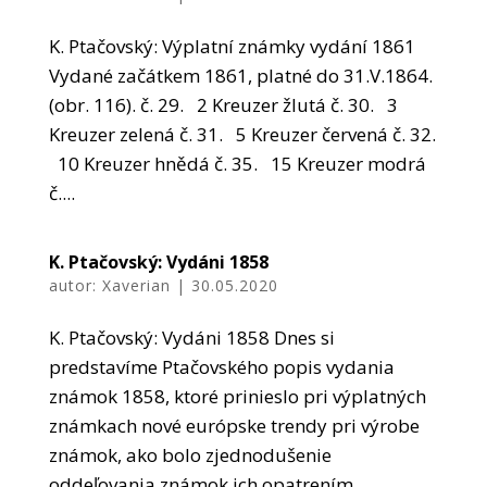
K. Ptačovský: Výplatní známky vydání 1861
Vydané začátkem 1861, platné do 31.V.1864.
(obr. 116). č. 29. 2 Kreuzer žlutá č. 30. 3
Kreuzer zelená č. 31. 5 Kreuzer červená č. 32.
10 Kreuzer hnědá č. 35. 15 Kreuzer modrá
č....
K. Ptačovský: Vydáni 1858
autor:
Xaverian
|
30.05.2020
K. Ptačovský: Vydáni 1858 Dnes si
predstavíme Ptačovského popis vydania
známok 1858, ktoré prinieslo pri výplatných
známkach nové európske trendy pri výrobe
známok, ako bolo zjednodušenie
oddeľovania známok ich opatrením