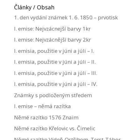
Články / Obsah
1. den vydání známek 1. 6. 1850 – prvotisk
I. emise: Nejvzácnejší barvy 1kr
I. emise: Nejvzácnější barvy 2kr
I. emisia, použitie v júni a júli – I.
I. emisia, použitie v júni a júli – II.
I. emisia, použitie v júni a júli – III.
I. emisia, použitie v júni a júli – IV.
Známky s podloženým středem
I. emise – němá razítka
Němé razítko 1576 Znaim
Němé razítko Křelovic vs. Čimelic
Němé razítko Vídeň-Ostřihom, Terst-Tábor