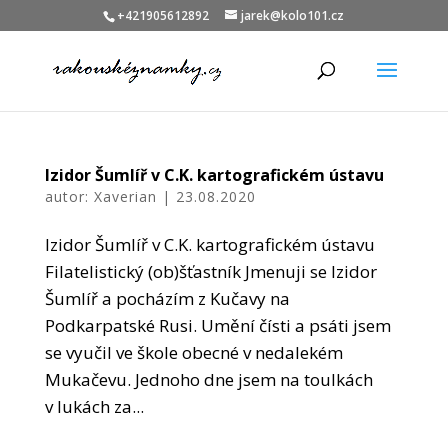
+421905612892
jarek@kolo101.cz
Izidor Šumlíř v C.K. kartografickém ústavu
autor:
Xaverian
|
23.08.2020
Izidor Šumlíř v C.K. kartografickém ústavu
Filatelistický (ob)šťastník Jmenuji se Izidor
Šumlíř a pocházím z Kučavy na
Podkarpatské Rusi. Umění čísti a psáti jsem
se vyučil ve škole obecné v nedalekém
Mukačevu. Jednoho dne jsem na toulkách
v lukách za...